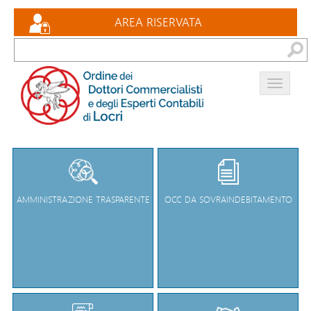
Eventi formativi
AREA RISERVATA
Documenti
Bacheca
Contatti
AMMINISTRAZIONE TRASPARENTE
OCC DA SOVRAINDEBITAMENTO