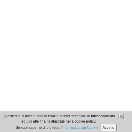
Questo sito si avvale solo di cookie tecnici necessari al funzionamento
ed utili alle finalità illustrate nella cookie policy.
Se vuoi saperne di più leggi
l'informativa sui Cookie
.
Accetto