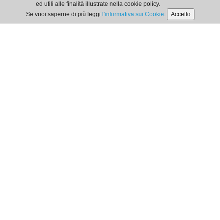
ed utili alle finalità illustrate nella cookie policy.
Se vuoi saperne di più leggi
l'informativa sui Cookie
.
Accetto
Orari di Segreteria
dal lunedì al venerdì
dalle 9:00 alle 12:00
Privacy Policy
| Cookie Policy
Ordine dei Dottori Commercialisti e degli Esperti Contabili
di Locri
Via G. Matteotti, 356 | 89044 - Locri -
tel
.
/fax
: 0964-390576
email
: segreteria@odceclocri.it -
PEC
:
segreteria@pec.odceclocri.it
© ODCEC Locri C.F.: 90020100807 | P. IVA: 02730870801 -
Realizzato da
Webloom srl