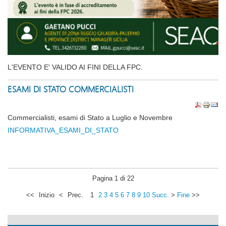
L'EVENTO E' VALIDO AI FINI DELLA FPC.
ESAMI DI STATO COMMERCIALISTI
Commercialisti, esami di Stato a Luglio e Novembre
INFORMATIVA_ESAMI_DI_STATO
Pagina 1 di 22
<<
Inizio
<
Prec.
1
2
3
4
5
6
7
8
9
10
Succ.
>
Fine
>>