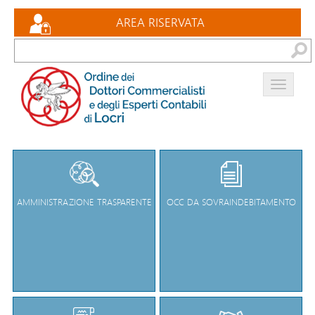
Eventi formativi
AREA RISERVATA
Documenti
Bacheca
Contatti
AMMINISTRAZIONE TRASPARENTE
OCC DA SOVRAINDEBITAMENTO