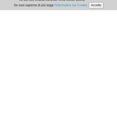
Se vuoi saperne di più leggi
l'informativa sui Cookie
.
Accetto
Orari di Segreteria
dal lunedì al venerdì
dalle 9:00 alle 12:00
Privacy Policy
| Cookie Policy
Ordine dei Dottori Commercialisti e degli Esperti Contabili
di Locri
Via G. Matteotti, 356 | 89044 - Locri -
tel
.
/fax
: 0964-390576
email
: segreteria@odceclocri.it -
PEC
:
segreteria@pec.odceclocri.it
© ODCEC Locri C.F.: 90020100807 | P. IVA: 02730870801 -
Realizzato da
Webloom srl