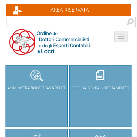
Eventi formativi
AREA RISERVATA
Documenti
Bacheca
Contatti
AMMINISTRAZIONE TRASPARENTE
OCC DA SOVRAINDEBITAMENTO