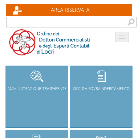
Eventi formativi
AREA RISERVATA
Documenti
Bacheca
Contatti
AMMINISTRAZIONE TRASPARENTE
OCC DA SOVRAINDEBITAMENTO