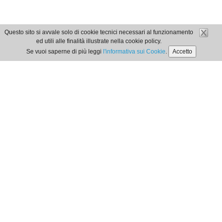
Questo sito si avvale solo di cookie tecnici necessari al funzionamento
ed utili alle finalità illustrate nella cookie policy.
Se vuoi saperne di più leggi
l'informativa sui Cookie
.
Accetto
Orari di Segreteria
dal lunedì al venerdì
dalle 9:00 alle 12:00
Privacy Policy
| Cookie Policy
Ordine dei Dottori Commercialisti e degli Esperti Contabili
di Locri
Via G. Matteotti, 356 | 89044 - Locri -
tel
.
/fax
: 0964-390576
email
: segreteria@odceclocri.it -
PEC
:
segreteria@pec.odceclocri.it